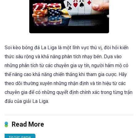
Soi kèo bóng đá La Liga là một lĩnh vực thú vị, đòi hỏi kiến
thức sâu rộng và khả năng phân tích nhạy bén. Dựa vào
những phân tích từ các chuyên gia uy tín, người hâm mộ có
thể nâng cao khả năng chiến thắng khi tham gia cược. Hãy
theo dõi thường xuyên những nhận định và tín hiệu từ các
chuyên gia để có những quyết định chính xác trong từng trận
đấu của giải La Liga.
Read More
tin tức game