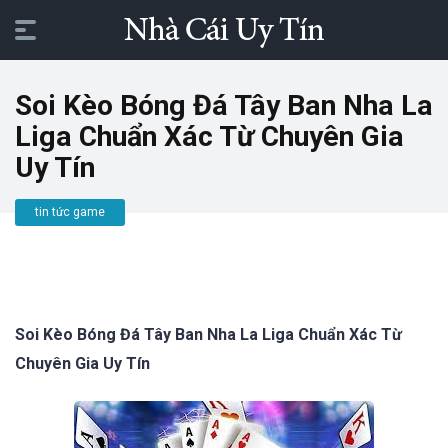
Soi Kèo Bóng Đá Tây Ban Nha La
Liga Chuẩn Xác Từ Chuyên Gia
Uy Tín
tin tức game
Soi Kèo Bóng Đá Tây Ban Nha La Liga Chuẩn Xác Từ
Chuyên Gia Uy Tín