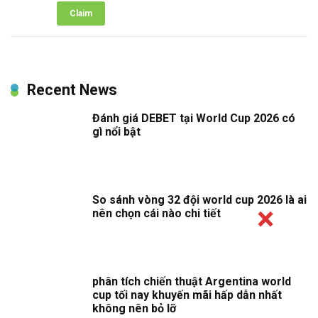
Claim
Recent News
Đánh giá DEBET tại World Cup 2026 có
gì nổi bật
So sánh vòng 32 đội world cup 2026 là ai
nên chọn cái nào chi tiết
phân tích chiến thuật Argentina world
cup tối nay khuyến mãi hấp dẫn nhất
không nên bỏ lỡ