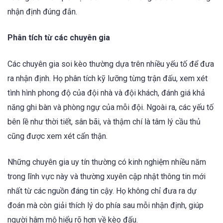
nhận định đúng đắn.
Phân tích từ các chuyên gia
Các chuyên gia soi kèo thường dựa trên nhiều yếu tố để đưa
ra nhận định. Họ phân tích kỹ lưỡng từng trận đấu, xem xét
tình hình phong độ của đội nhà và đội khách, đánh giá khả
năng ghi bàn và phòng ngự của mỗi đội. Ngoài ra, các yếu tố
bên lề như thời tiết, sân bãi, và thậm chí là tâm lý cầu thủ
cũng được xem xét cẩn thận.
Những chuyên gia uy tín thường có kinh nghiệm nhiều năm
trong lĩnh vực này và thường xuyên cập nhật thông tin mới
nhất từ các nguồn đáng tin cậy. Họ không chỉ đưa ra dự
đoán mà còn giải thích lý do phía sau mỗi nhận định, giúp
người hâm mộ hiểu rõ hơn về kèo đấu.