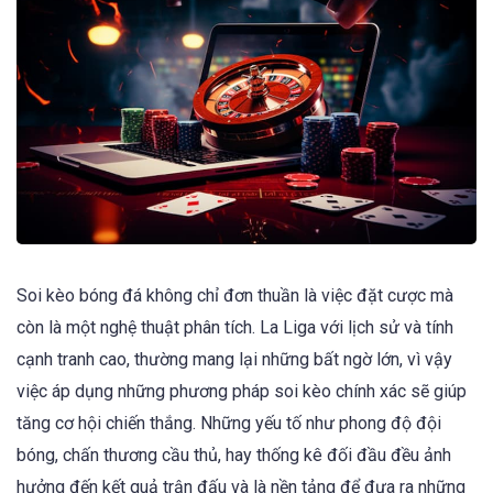
Soi kèo bóng đá không chỉ đơn thuần là việc đặt cược mà
còn là một nghệ thuật phân tích. La Liga với lịch sử và tính
cạnh tranh cao, thường mang lại những bất ngờ lớn, vì vậy
việc áp dụng những phương pháp soi kèo chính xác sẽ giúp
tăng cơ hội chiến thắng. Những yếu tố như phong độ đội
bóng, chấn thương cầu thủ, hay thống kê đối đầu đều ảnh
hưởng đến kết quả trận đấu và là nền tảng để đưa ra những