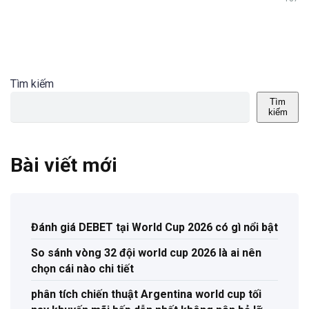
Tìm kiếm
Tìm
kiếm
Bài viết mới
Đánh giá DEBET tại World Cup 2026 có gì nổi bật
So sánh vòng 32 đội world cup 2026 là ai nên
chọn cái nào chi tiết
phân tích chiến thuật Argentina world cup tối