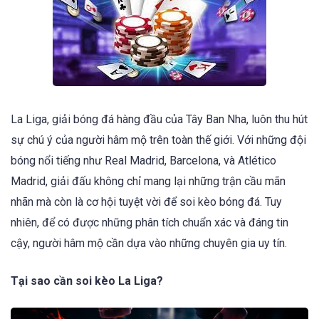
La Liga, giải bóng đá hàng đầu của Tây Ban Nha, luôn thu hút
sự chú ý của người hâm mộ trên toàn thế giới. Với những đội
bóng nổi tiếng như Real Madrid, Barcelona, và Atlético
Madrid, giải đấu không chỉ mang lại những trận cầu mãn
nhãn mà còn là cơ hội tuyệt vời để soi kèo bóng đá. Tuy
nhiên, để có được những phân tích chuẩn xác và đáng tin
cậy, người hâm mộ cần dựa vào những chuyên gia uy tín.
Tại sao cần soi kèo La Liga?