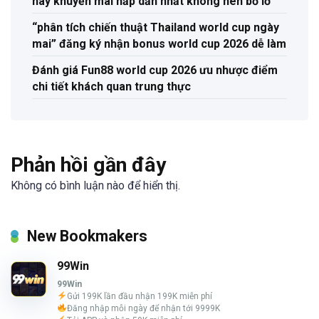
nay khuyến mãi hấp dẫn nhất không nên bỏ lỡ
“phân tích chiến thuật Thailand world cup ngày
mai” đăng ký nhận bonus world cup 2026 dễ làm
Đánh giá Fun88 world cup 2026 ưu nhược điểm
chi tiết khách quan trung thực
Phản hồi gần đây
Không có bình luận nào để hiển thị.
New Bookmakers
99Win
99Win
Gửi 199K lần đầu nhận 199K miễn phí
Đăng nhập mỗi ngày để nhận tới 9999K